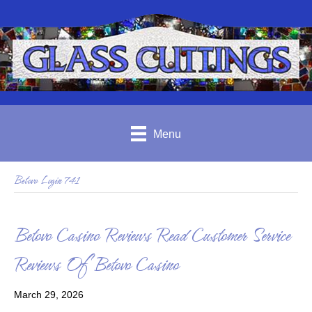
Menu
Betovo Login 741
Betovo Casino Reviews Read Customer Service
Reviews Of Betovo Casino
March 29, 2026