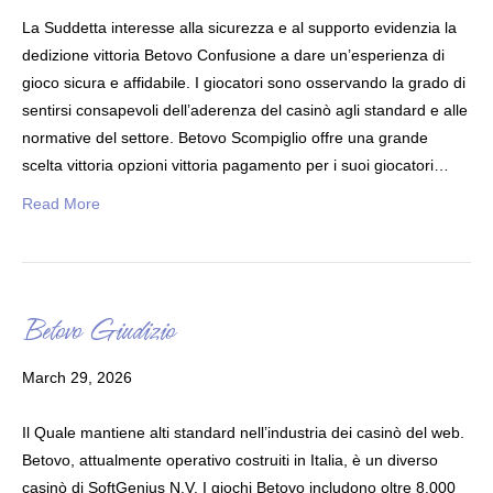
La Suddetta interesse alla sicurezza e al supporto evidenzia la
dedizione vittoria Betovo Confusione a dare un’esperienza di
gioco sicura e affidabile. I giocatori sono osservando la grado di
sentirsi consapevoli dell’aderenza del casinò agli standard e alle
normative del settore. Betovo Scompiglio offre una grande
scelta vittoria opzioni vittoria pagamento per i suoi giocatori…
Read More
Betovo Giudizio
March 29, 2026
Il Quale mantiene alti standard nell’industria dei casinò del web.
Betovo, attualmente operativo costruiti in Italia, è un diverso
casinò di SoftGenius N.V. I giochi Betovo includono oltre 8.000